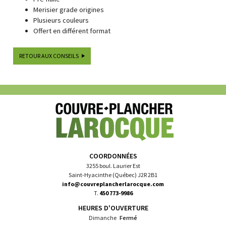
Merisier grade origines
Plusieurs couleurs
Offert en différent format
RETOUR AUX CONSEILS
COORDONNÉES
3255 boul. Laurier Est
Saint-Hyacinthe (Québec) J2R 2B1
info@couvreplancherlarocque.com
T.
450 773-9986
HEURES D'OUVERTURE
Dimanche
Fermé